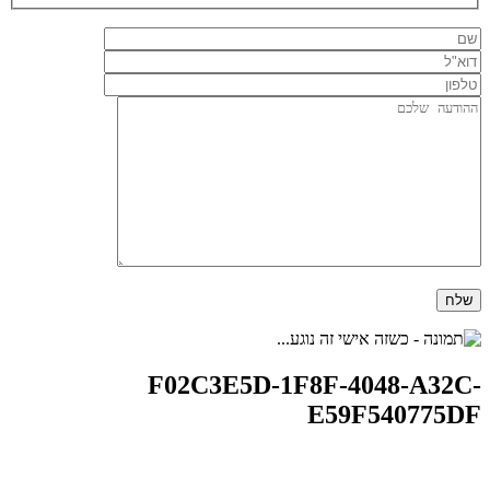
F02C3E5D-1F8F-4048-A32C-
E59F540775DF