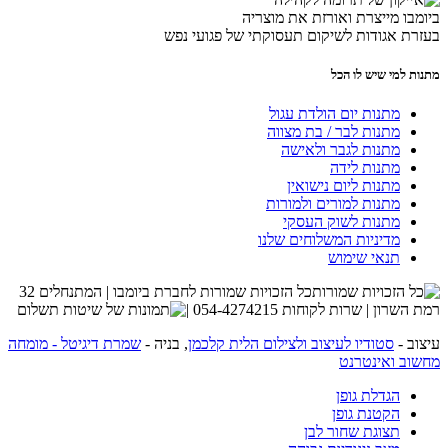
ביומבו מייצרת ואורזת את מוצריה
בעזרת אגודות לשיקום תעסוקתי של פגועי נפש
מתנות למי שיש לו הכל
מתנות יום הולדת עגול
מתנות לבר / בת מצווה
מתנות לגבר ולאישה
מתנות לידה
מתנות ליום נישואין
מתנות למורים ולמורות
מתנות לשוק העסקי
מדיניות המשלוחים שלנו
תנאי שימוש
כל הזכויות שמורות לחברת ביומבו | המתנחלים 32
רמת השרון | שרות לקוחות 054-4274215 |
עיצוב -
סטודיו לעיצוב ולצילום הלית קלכמן
, בניה -
שמרת דיגיטל - מומחה
מחשוב ואינטרנט
הגדלת גופן
הקטנת גופן
תצוגת שחור לבן