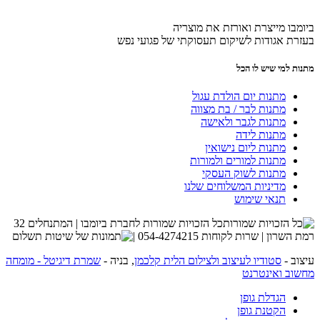
ביומבו מייצרת ואורזת את מוצריה
בעזרת אגודות לשיקום תעסוקתי של פגועי נפש
מתנות למי שיש לו הכל
מתנות יום הולדת עגול
מתנות לבר / בת מצווה
מתנות לגבר ולאישה
מתנות לידה
מתנות ליום נישואין
מתנות למורים ולמורות
מתנות לשוק העסקי
מדיניות המשלוחים שלנו
תנאי שימוש
כל הזכויות שמורות לחברת ביומבו | המתנחלים 32
רמת השרון | שרות לקוחות 054-4274215 |
עיצוב -
סטודיו לעיצוב ולצילום הלית קלכמן
, בניה -
שמרת דיגיטל - מומחה
מחשוב ואינטרנט
הגדלת גופן
הקטנת גופן