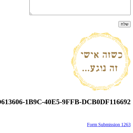
D613606-1B9C-40E5-9FFB-DCB0DF116692
ניווט
Form Submission 1263