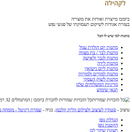
ביומבו מייצרת ואורזת את מוצריה
בעזרת אגודות לשיקום תעסוקתי של פגועי נפש
מתנות למי שיש לו הכל
מתנות יום הולדת עגול
מתנות לבר / בת מצווה
מתנות לגבר ולאישה
מתנות לידה
מתנות ליום נישואין
מתנות למורים ולמורות
מתנות לשוק העסקי
מדיניות המשלוחים שלנו
תנאי שימוש
כל הזכויות שמורות לחברת ביומבו | המתנחלים 32 רמת השרון | שרות לקוחות 054-4274215 |
עיצוב -
סטודיו לעיצוב ולצילום הלית קלכמן
, בניה -
שמרת דיגיטל - מומחה מ
הגדלת גופן
הקטנת גופן
תצוגת שחור לבן