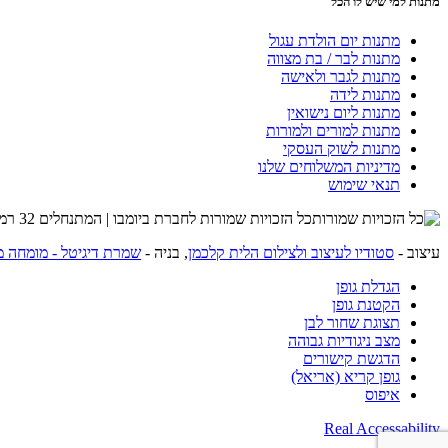
מתנות למי שיש לו הכל
מתנות יום הולדת עגול
מתנות לבר / בת מצווה
מתנות לגבר ולאישה
מתנות לידה
מתנות ליום נישואין
מתנות למורים ולמורות
מתנות לשוק העסקי
מדיניות המשלוחים שלנו
תנאי שימוש
כל הזכויות שמורות לחברת ביומבו | המתנחלים 32 רמת השרון | שרות לקוחות 054-4274215 |
עיצוב -
סטודיו לעיצוב ולצילום הלית קלכמן
, בניה -
שמרת דיגיטל - מומחה מ
הגדלת גופן
הקטנת גופן
תצוגת שחור לבן
מצב ניגודיות גבוהה
הדגשת קישורים
גופן קריא (אריאל)
איפוס
Real Accessability