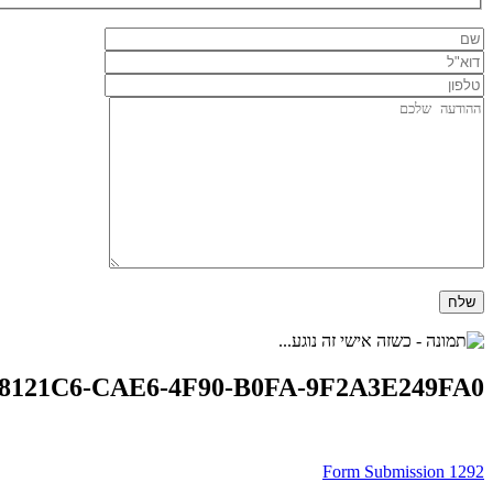
8121C6-CAE6-4F90-B0FA-9F2A3E249FA0
ניווט
Form Submission 1292