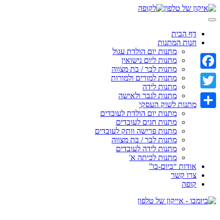
Skip
to
content
דף הבית
חנות המתנות
מתנות יום הולדת עגול
מתנות ליום נישואין
מתנות לבר / בת מצווה
Facebook
מתנות למורים ולמורות
מתנות לידה
מתנות לגבר ולאישה
Twitter
מתנות לשוק העסקי
מתנות יום הולדת לעובדים
Share
מתנות חגים לעובדים
מתנות פרישה וותק לעובדים
מתנות לבר / בת מצווה
מתנות לידה לעובדים
מתנות לכיתה א'
אודות “ביום-בו”
צרו קשר
קופה