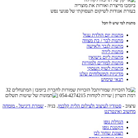
ביומבו מייצרת ואורזת את מוצריה
בעזרת אגודות לשיקום תעסוקתי של פגועי נפש
מתנות למי שיש לו הכל
מתנות יום הולדת עגול
מתנות לבר / בת מצווה
מתנות לגבר ולאישה
מתנות לידה
מתנות ליום נישואין
מתנות למורים ולמורות
מתנות לשוק העסקי
מדיניות המשלוחים שלנו
תנאי שימוש
כל הזכויות שמורות לחברת ביומבו | המתנחלים 32
רמת השרון | שרות לקוחות 054-4274215 |
עיצוב -
סטודיו לעיצוב ולצילום הלית קלכמן
, בניה -
שמרת דיגיטל - מומחה
מחשוב ואינטרנט
הגדלת גופן
הקטנת גופן
תצוגת שחור לבן