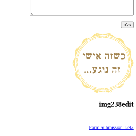
img238edit
ניווט
Form Submission 1292