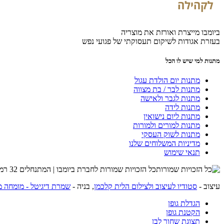
ביומבו מייצרת ואורזת את מוצריה
בעזרת אגודות לשיקום תעסוקתי של פגועי נפש
מתנות למי שיש לו הכל
מתנות יום הולדת עגול
מתנות לבר / בת מצווה
מתנות לגבר ולאישה
מתנות לידה
מתנות ליום נישואין
מתנות למורים ולמורות
מתנות לשוק העסקי
מדיניות המשלוחים שלנו
תנאי שימוש
כל הזכויות שמורות לחברת ביומבו | המתנחלים 32 רמת השרון | שרות לקוחות 054-4274215 |
עיצוב -
סטודיו לעיצוב ולצילום הלית קלכמן
, בניה -
שמרת דיגיטל - מומחה מ
הגדלת גופן
הקטנת גופן
תצוגת שחור לבן