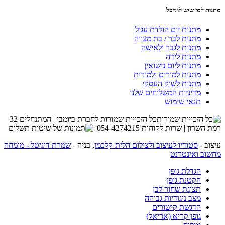
מתנות למי שיש לו הכל
מתנות יום הולדת עגול
מתנות לבר / בת מצווה
מתנות לגבר ולאישה
מתנות לידה
מתנות ליום נישואין
מתנות למורים ולמורות
מתנות לשוק העסקי
מדיניות המשלוחים שלנו
תנאי שימוש
כל הזכויות שמורות לחברת ביומבו | המתנחלים 32
רמת השרון | שרות לקוחות 054-4274215 |
עיצוב -
סטודיו לעיצוב ולצילום הלית קלכמן
, בניה -
שמרת דיגיטל - מומחה
מחשוב ואינטרנט
הגדלת גופן
הקטנת גופן
תצוגת שחור לבן
מצב ניגודיות גבוהה
הדגשת קישורים
גופן קריא (אריאל)