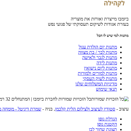
ביומבו מייצרת ואורזת את מוצריה
בעזרת אגודות לשיקום תעסוקתי של פגועי נפש
מתנות למי שיש לו הכל
מתנות יום הולדת עגול
מתנות לבר / בת מצווה
מתנות לגבר ולאישה
מתנות לידה
מתנות ליום נישואין
מתנות למורים ולמורות
מתנות לשוק העסקי
מדיניות המשלוחים שלנו
תנאי שימוש
כל הזכויות שמורות לחברת ביומבו | המתנחלים 32 רמת השרון | שרות לקוחות 054-4274215 |
עיצוב -
סטודיו לעיצוב ולצילום הלית קלכמן
, בניה -
שמרת דיגיטל - מומחה מ
הגדלת גופן
הקטנת גופן
תצוגת שחור לבן