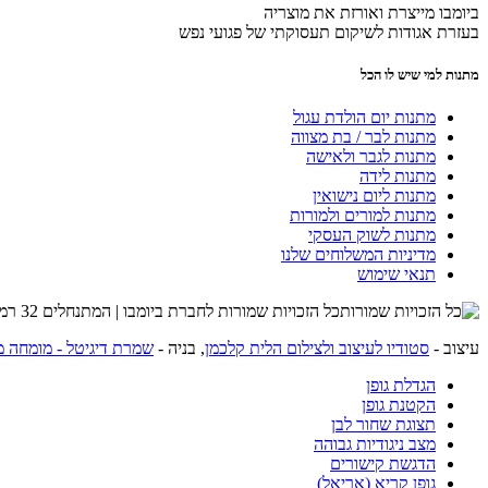
ביומבו מייצרת ואורזת את מוצריה
בעזרת אגודות לשיקום תעסוקתי של פגועי נפש
מתנות למי שיש לו הכל
מתנות יום הולדת עגול
מתנות לבר / בת מצווה
מתנות לגבר ולאישה
מתנות לידה
מתנות ליום נישואין
מתנות למורים ולמורות
מתנות לשוק העסקי
מדיניות המשלוחים שלנו
תנאי שימוש
כל הזכויות שמורות לחברת ביומבו | המתנחלים 32 רמת השרון | שרות לקוחות 054-4274215 |
עיצוב -
סטודיו לעיצוב ולצילום הלית קלכמן
, בניה -
שמרת דיגיטל - מומחה מ
הגדלת גופן
הקטנת גופן
תצוגת שחור לבן
מצב ניגודיות גבוהה
הדגשת קישורים
גופן קריא (אריאל)