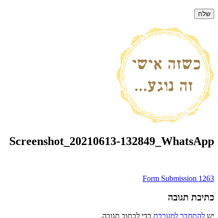
Screenshot_20210613-132849_WhatsApp
ניווט
Form Submission 1263
כתיבת תגובה
יש
להתחבר למערכת
כדי לכתוב תגובה.