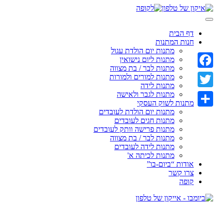
Skip
to
content
דף הבית
חנות המתנות
מתנות יום הולדת עגול
מתנות ליום נישואין
מתנות לבר / בת מצווה
Facebook
מתנות למורים ולמורות
מתנות לידה
מתנות לגבר ולאישה
Twitter
מתנות לשוק העסקי
מתנות יום הולדת לעובדים
Share
מתנות חגים לעובדים
מתנות פרישה וותק לעובדים
מתנות לבר / בת מצווה
מתנות לידה לעובדים
מתנות לכיתה א'
אודות “ביום-בו”
צרו קשר
קופה