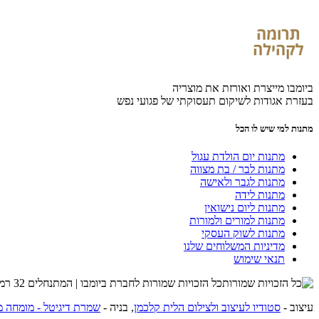
ביומבו מייצרת ואורזת את מוצריה
בעזרת אגודות לשיקום תעסוקתי של פגועי נפש
מתנות למי שיש לו הכל
מתנות יום הולדת עגול
מתנות לבר / בת מצווה
מתנות לגבר ולאישה
מתנות לידה
מתנות ליום נישואין
מתנות למורים ולמורות
מתנות לשוק העסקי
מדיניות המשלוחים שלנו
תנאי שימוש
כל הזכויות שמורות לחברת ביומבו | המתנחלים 32 רמת השרון | שרות לקוחות 054-4274215 |
עיצוב -
סטודיו לעיצוב ולצילום הלית קלכמן
, בניה -
שמרת דיגיטל - מומחה מ