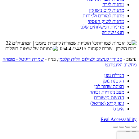
מתנות לידה
מתנות ליום נישואין
מתנות למורים ולמורות
מתנות לשוק העסקי
מדיניות המשלוחים שלנו
תנאי שימוש
כל הזכויות שמורות לחברת ביומבו | המתנחלים 32
רמת השרון | שרות לקוחות 054-4274215 |
עיצוב -
סטודיו לעיצוב ולצילום הלית קלכמן
, בניה -
שמרת דיגיטל - מומחה
מחשוב ואינטרנט
הגדלת גופן
הקטנת גופן
תצוגת שחור לבן
מצב ניגודיות גבוהה
הדגשת קישורים
גופן קריא (אריאל)
איפוס
Real Accessability