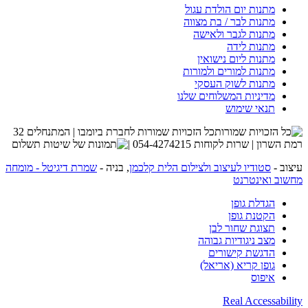
מתנות יום הולדת עגול
מתנות לבר / בת מצווה
מתנות לגבר ולאישה
מתנות לידה
מתנות ליום נישואין
מתנות למורים ולמורות
מתנות לשוק העסקי
מדיניות המשלוחים שלנו
תנאי שימוש
כל הזכויות שמורות לחברת ביומבו | המתנחלים 32
רמת השרון | שרות לקוחות 054-4274215 |
עיצוב -
סטודיו לעיצוב ולצילום הלית קלכמן
, בניה -
שמרת דיגיטל - מומחה
מחשוב ואינטרנט
הגדלת גופן
הקטנת גופן
תצוגת שחור לבן
מצב ניגודיות גבוהה
הדגשת קישורים
גופן קריא (אריאל)
איפוס
Real Accessability