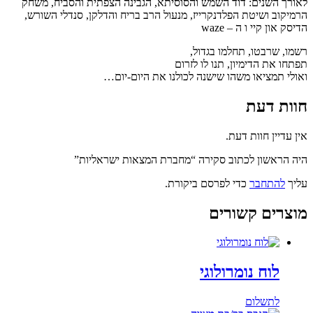
לאורך השנים: דוד השמש והסוסיתא, הגבינה הצפתית והסביח, משחק
הרמיקוב ושיטת הפלדנקרייז, מנעול הרב בריח והדלקן, סנדלי השורש,
הדיסק און קיי ו ה – waze
רשמו, שרבטו, תחלמו בגדול,
תפתחו את הדימיון, תנו לו לזרום
ואולי תמציאו משהו שישנה לכולנו את היום-יום…
חוות דעת
אין עדיין חוות דעת.
היה הראשון לכתוב סקירה “מחברת המצאות ישראליות”
עליך
להתחבר
כדי לפרסם ביקורת.
מוצרים קשורים
לוח נומרולוגי
לתשלום