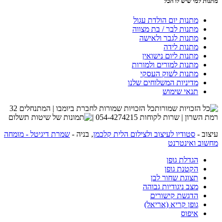
מתנות למי שיש לו הכל
מתנות יום הולדת עגול
מתנות לבר / בת מצווה
מתנות לגבר ולאישה
מתנות לידה
מתנות ליום נישואין
מתנות למורים ולמורות
מתנות לשוק העסקי
מדיניות המשלוחים שלנו
תנאי שימוש
כל הזכויות שמורות לחברת ביומבו | המתנחלים 32
רמת השרון | שרות לקוחות 054-4274215 |
עיצוב -
סטודיו לעיצוב ולצילום הלית קלכמן
, בניה -
שמרת דיגיטל - מומחה
מחשוב ואינטרנט
הגדלת גופן
הקטנת גופן
תצוגת שחור לבן
מצב ניגודיות גבוהה
הדגשת קישורים
גופן קריא (אריאל)
איפוס