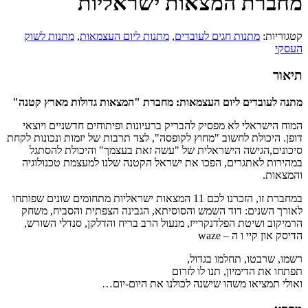
מחברת המצאות ישראליות
קטגוריות:
מתנות חגים לעובדים
,
מתנות ליום העצמאות
,
מתנות לשוק
העסקי
תיאור
מתנה לעובדים ליום העצמאות: מחברת "המצאות גדולות מארץ קטנה"
המוח הישראלי לא מפסיק להבריק ברעיונות ופיתוחים חדשניים ויוצאי
דופן. היכולת לחשוב "מחוץ לקופסה", לצד תרבות של יזמות ונכונות לקחת
סיכונים,הגישה הישראלית של "עשה זאת בעצמך" והיכולת להסתגל
במהירות לאתגרים, הפכו את ישראל הקטנה שלנו למעצמת טכנולוגיה
והמצאות.
במחברת זו, הזכרנו לכם 11 המצאות ישראליות מתחומים שונים שפותחו
לאורך השנים: דוד השמש והסוסיתא, הגבינה הצפתית והסביח, משחק
הרמיקוב ושיטת הפלדנקרייז, מנעול הרב בריח והדלקן, סנדלי השורש,
הדיסק און קיי ו ה – waze
רשמו, שרבטו, תחלמו בגדול,
תפתחו את הדימיון, תנו לו לזרום
ואולי תמציאו משהו שישנה לכולנו את היום-יום…