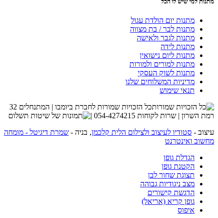
מתנות למי שיש לו הכל
מתנות יום הולדת עגול
מתנות לבר / בת מצווה
מתנות לגבר ולאישה
מתנות לידה
מתנות ליום נישואין
מתנות למורים ולמורות
מתנות לשוק העסקי
מדיניות המשלוחים שלנו
תנאי שימוש
כל הזכויות שמורות לחברת ביומבו | המתנחלים 32
רמת השרון | שרות לקוחות 054-4274215 |
עיצוב -
סטודיו לעיצוב ולצילום הלית קלכמן
, בניה -
שמרת דיגיטל - מומחה
מחשוב ואינטרנט
הגדלת גופן
הקטנת גופן
תצוגת שחור לבן
מצב ניגודיות גבוהה
הדגשת קישורים
גופן קריא (אריאל)
איפוס