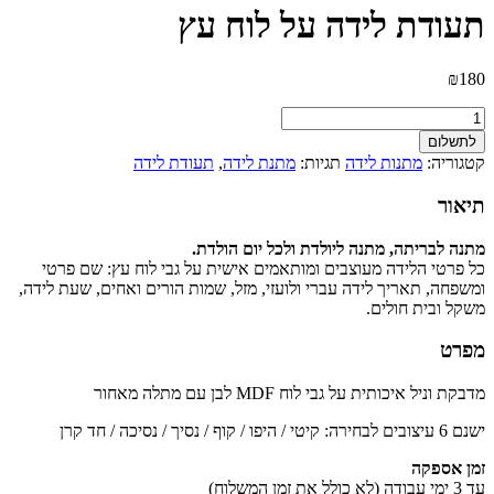
תעודת לידה על לוח עץ
₪
180
כמות
של
לתשלום
תעודת
קטגוריה:
מתנות לידה
תגיות:
מתנת לידה
,
תעודת לידה
לידה
על
תיאור
לוח
עץ
מתנה לבריתה, מתנה ליולדת ולכל יום הולדת.
כל פרטי הלידה מעוצבים ומותאמים אישית על גבי לוח עץ: שם פרטי
ומשפחה, תאריך לידה עברי ולועזי, מזל, שמות הורים ואחים, שעת לידה,
משקל ובית חולים.
מפרט
מדבקת וניל איכותית על גבי לוח MDF לבן עם מתלה מאחור
ישנם 6 עיצובים לבחירה: קיטי / היפו / קוף / נסיך / נסיכה / חד קרן
זמן אספקה
עד 3 ימי עבודה (לא כולל את זמן המשלוח)