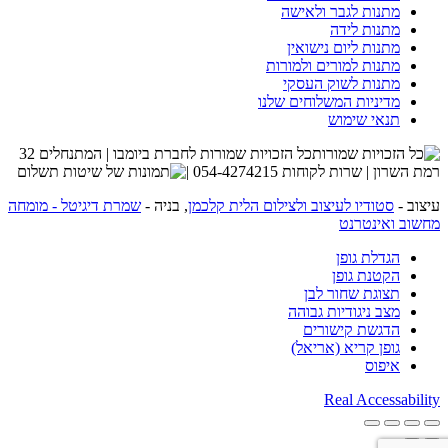
מתנות לגבר ולאישה
מתנות לידה
מתנות ליום נישואין
מתנות למורים ולמורות
מתנות לשוק העסקי
מדיניות המשלוחים שלנו
תנאי שימוש
כל הזכויות שמורות לחברת ביומבו | המתנחלים 32
רמת השרון | שרות לקוחות 054-4274215 |
עיצוב -
סטודיו לעיצוב ולצילום הלית קלכמן
, בניה -
שמרת דיגיטל - מומחה
מחשוב ואינטרנט
הגדלת גופן
הקטנת גופן
תצוגת שחור לבן
מצב ניגודיות גבוהה
הדגשת קישורים
גופן קריא (אריאל)
איפוס
Real Accessability